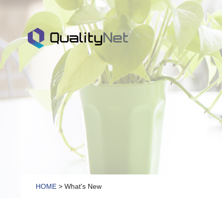
QualityNet
HOME
> What's New