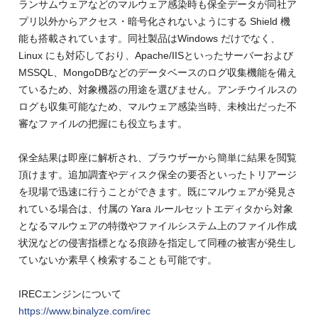
ランサムウェアなどのマルウェア感染時も保全データが同社ア
プリ以外からアクセス・暗号化されないようにする Shield 機
能も搭載されています。同社製品はWindows だけでなく、
Linux にも対応しており、Apache/IISといったサーバーおよび
MSSQL、MongoDBなどのデータベースのログ収集機能を備え
ているため、対象機器の用途を選びません。アンチウイルスの
ログも収集可能なため、マルウェア感染当時、未検出だった不
審なファイルの把握にも役立ちます。
保全結果は即座に解析され、ブラウザーから簡単に結果を閲覧
頂けます。追加調査やディスク保全の要否といったトリアージ
を現場で迅速に行うことができます。既にマルウェアが発見さ
れている場合は、付属の Yara ルールセットエディタから対象
となるマルウェアの特徴やファイルシステム上のファイル作成
状況などの侵害指標となる痕跡を指定して同種の被害が発生し
ていないか素早く検索することも可能です。
IRECエンジンについて
https://www.binalyze.com/irec