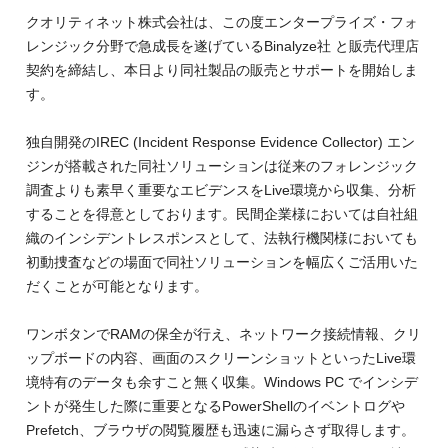
クオリティネット株式会社は、この度エンタープライズ・フォ
レンジック分野で急成長を遂げているBinalyze社 と販売
代理店
契約を締結し、本日より同社製品の
販売とサポートを開始しま
す。
独自開発のIREC (Incident Response Evidence Collector) エン
ジンが搭載された同社ソリューションは従来のフォレンジック
調査よりも素早く重要なエビデンスをLive環境から収集、分析
することを得意としております。民間企業様においては自社組
織のインシデントレスポンスとして、法執行機関様においても
初動捜査などの場面で同社ソリューションを幅広くご活用いた
だくことが可能となります。
ワンボタンでRAMの保全が行え、ネットワーク接続情報、クリ
ップボードの内容、画面のスクリーンショットといったLive環
境特有のデータも余すこと無く収集。Windows PC でインシデ
ントが発生した際に重要となるPowerShellのイベントログや
Prefetch、ブラウザの閲覧履歴も迅速に漏らさず取得します。