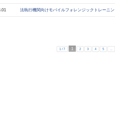
.01
法執行機関向けモバイルフォレンジックトレーニングGrayke
1
1 / 7
2
3
4
5
...