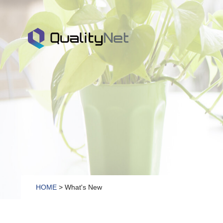
QualityNet
HOME
> What's New