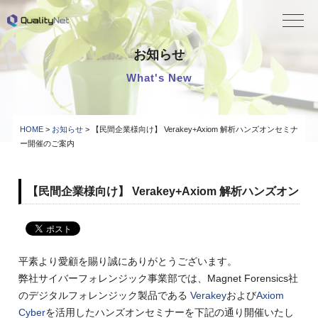
QualityNet
お知らせ
What's New
HOME
>
お知らせ
> 【民間企業様向け】 Verakey+Axiom 解析ハンズオンセミナ
ー開催のご案内
【民間企業様向け】 Verakey+Axiom 解析ハンズオン
セミナー開催のご案内
2026.03.30
平素より愛顧を賜り誠にありがとうございます。
弊社サイバーフォレンジック事業部では、Magnet Forensics社
のデジタルフォレンジック製品である
Verakey
および
Axiom
Cyber
を活用したハンズオンセミナーを下記の通り開催いたし