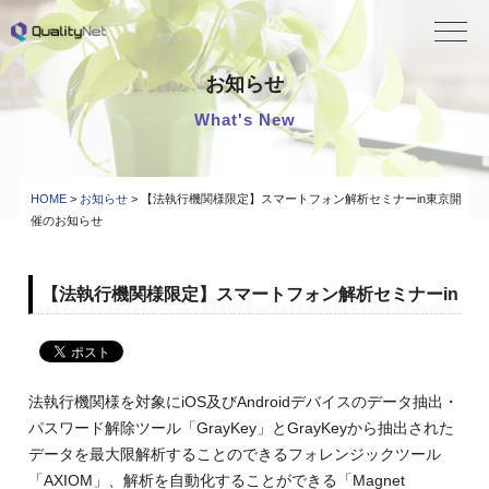
QualityNet
お知らせ
What's New
HOME
>
お知らせ
> 【法執行機関様限定】スマートフォン解析セミナーin東京開
催のお知らせ
【法執行機関様限定】スマートフォン解析セミナーin
東京開催のお知らせ
2025.07.07
法執行機関様を対象にiOS及びAndroidデバイスのデータ抽出・
パスワード解除ツール「GrayKey」とGrayKeyから抽出された
データを最大限解析することのできるフォレンジックツール
「AXIOM」、解析を自動化することができる「Magnet