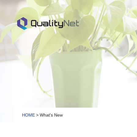
QualityNet
HOME
> What's New